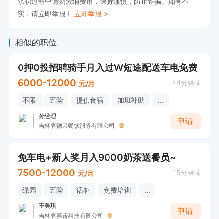
求职过程中请勿缴纳费用，保持谨慎，防止诈骗。如有不
实，请立即举报！
立即举报 >
相似的职位
0押0投招聘骑手月入过W短途配送车电免费
6000-12000
44分钟前
元/月
不限
五险
提供食宿
加班补助
...
孙经理
申请
吉林省德邦餐饮服务有限公司
免车电+新人奖月入9000奶茶送餐员~
7500-12000
15分钟前
元/月
绿园
五险
话补
免费培训
...
王美琪
申请
吉林省嘉诺科技有限公司