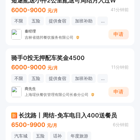
短途配送小件2公里配送可周结月入过W
6000-9000
41分钟前
元/月
不限
五险
提供食宿
加班补助
...
秦经理
申请
吉林省德邦餐饮服务有限公司
骑手0投无押配车奖金4500
6000-9000
11分钟前
元/月
不限
五险
提供食宿
加班补助
...
商先生
申请
上海瑆伙餐饮管理有限公司长春分公司
长沈路丨周结-免车电日入400送餐员
新
6500-9900
6分钟前
元/月
汽车城
五险
话补
年度旅游