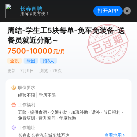
长春直聘
打开APP
用app更方便！
周结-学生工5块每单-免车免装备-送
餐员就近分配～
7500-10000
元/月
全职
绿园
招3人
更新：7月9日
浏览：76次
职位要求
经验不限
学历不限
工作福利
五险
提供食宿
交通补助
加班补助
话补
节日福利
免费培训
晋升空间
年度旅游
工作地址
长春市长春汽车城车城万达
查看地图