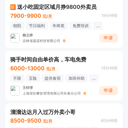
送小吃固定区域月挣9800外卖员
新
7900-9900
19分钟前
元/月
朝阳
节日福利
年终奖
免费培训
...
杨立婷
申请
吉林省嘉诺科技有限公司
骑手时间自由单价高，车电免费
6000-13000
18分钟前
元/月
不限
五险
提供食宿
加班补助
...
王经理
申请
上海瑆伙餐饮管理有限公司长春分公司
溜溜达达月入过万外卖小哥
8500-9500
40分钟前
元/月