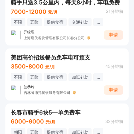
骑手只送3.5公里内，每天8小时，车电免费
7000-12000
21分钟前
元/月
不限
五险
提供食宿
交通补助
...
乔经理
申请
上海瑆伙餐饮管理有限公司长春分公司
美团高价招送餐员免车电可预支
3500-8000
45分钟前
元/月
不限
五险
提供食宿
加班补助
...
兰恭玲
申请
吉林省德邦餐饮服务有限公司
长春市骑手6块5一单免费车
6000-9000
32分钟前
元/月
朝阳
五险
提供食宿
加班补助
...