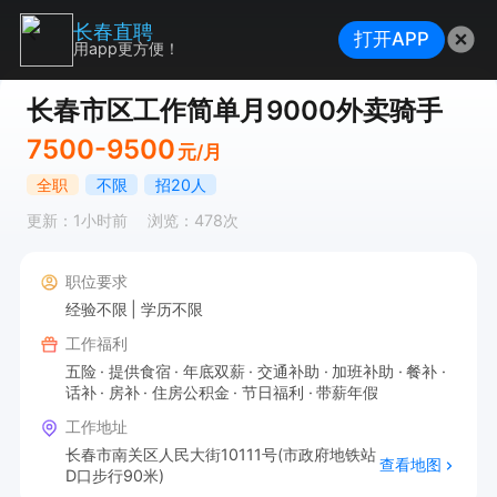
长春直聘
打开APP
用app更方便！
长春市区工作简单月9000外卖骑手
7500-9500
元/月
全职
不限
招20人
更新：1小时前
浏览：478次
职位要求
经验不限
学历不限
工作福利
五险
提供食宿
年底双薪
交通补助
加班补助
餐补
话补
房补
住房公积金
节日福利
带薪年假
工作地址
长春市南关区人民大街10111号(市政府地铁站
查看地图
D口步行90米)