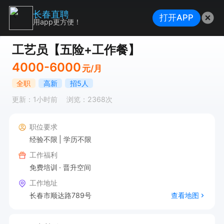
长春直聘
打开APP
用app更方便！
工艺员【五险+工作餐】
4000-6000
元/月
全职
高新
招5人
更新：1小时前
浏览：2368次
职位要求
经验不限
学历不限
工作福利
免费培训
晋升空间
工作地址
长春市顺达路789号
查看地图