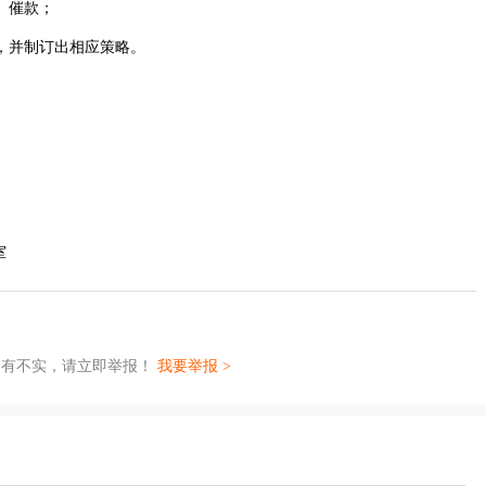
、催款；
，并制订出相应策略。
室
如有不实，请立即举报！
我要举报 >