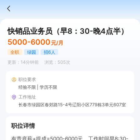
快销品业务员（早8：30-晚4点半）
5000-6000
元/月
全职
绿园
招6人
更新：14分钟前
浏览：505次
职位要求
经验不限
学历不限
工作地址
长春市绿园区春郊路15-4号辽阳小区779栋3单元607室
职位详情
有责底薪+提成=5000-6000元，工作时间早8:30-