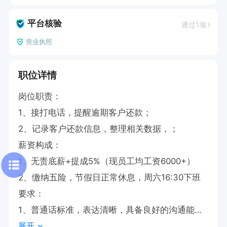
平台核验
通过1项
营业执照
职位详情
岗位职责：  

1、接打电话，提醒逾期客户还款；  

2、记录客户还款信息，整理相关数据，；  

薪资构成：

1、无责底薪+提成5%（现员工均工资6000+）

2、缴纳五险，节假日正常休息，周六16:30下班

要求：  

1、普通话标准，表达清晰，具备良好的沟通能
展开
力；  
