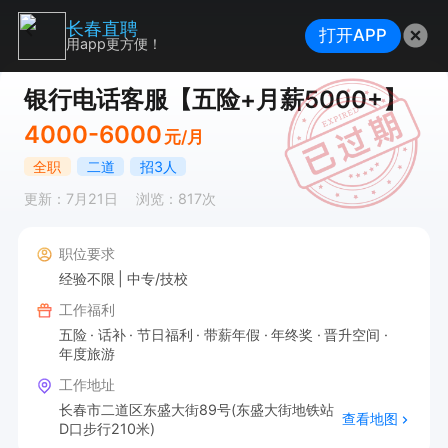
长春直聘
打开APP
用app更方便！
银行电话客服【五险+月薪5000+】
4000-6000
元/月
全职
二道
招3人
更新：7月21日
浏览：817次
职位要求
经验不限
中专/技校
工作福利
五险
话补
节日福利
带薪年假
年终奖
晋升空间
年度旅游
工作地址
长春市二道区东盛大街89号(东盛大街地铁站
查看地图
D口步行210米)