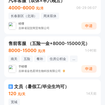
汽车客服（双休+早八晚五）
4000-6000
06-29 06:07
元/月
长春新区（北湖）
周末双休
经理
申请
吉林省冠贺商贸有限公司
售前客服 （五险一金+8000-15000元）
8000-15000
1小时前
元/月
南关
五险
餐补
住房公积金
...
于经理
申请
吉林省金色星球生物科技有限公司
文员（暑假工/毕业生均可）
兼
120
14天前
元/天
宽城