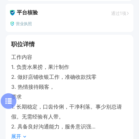
平台核验
通过1项
营业执照
职位详情
工作内容

1. 负责水果捞，果汁制作

2. 做好店铺收银工作，准确收款找零

3. 热情接待顾客，

要求

1. 长期稳定，口齿伶俐，干净利落。事少别总请
假。无需经验有人带。

2. 具备良好沟通能力，服务意识强

展开
3. 有餐饮服务经验者优先
