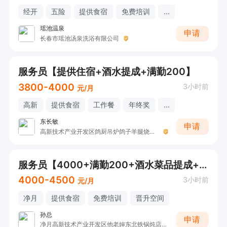
经开
五险
提供食宿
免费培训
...
瑶池温泉
申请
长春市瑶池汤泉洗浴有限公司
服务员【提供住宿+酒水提成+满勤200】
3800-4000
3小时前
元/月
高新
提供食宿
工作餐
年终奖
...
东长敏
申请
高新技术产业开发区鸽厨吊炉鸽子羊腿烧烤店
服务员【4000+满勤200+酒水菜品提成+免费食宿 】
4000-4500
3小时前
元/月
净月
提供食宿
免费培训
晋升空间
孙总
申请
净月高新技术产业开发区他老婶东北铁锅炖店（个体工商户）