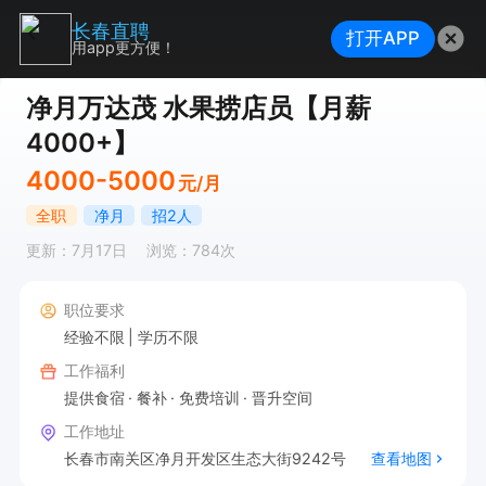
长春直聘
打开APP
用app更方便！
净月万达茂 水果捞店员【月薪
4000+】
4000-5000
元/月
全职
净月
招2人
更新：7月17日
浏览：784次
职位要求
经验不限
学历不限
工作福利
提供食宿
餐补
免费培训
晋升空间
工作地址
长春市南关区净月开发区生态大街9242号
查看地图