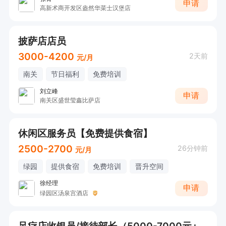
申请
高新术商开发区盎然华菜士汉堡店
披萨店店员
3000-4200
2天前
元/月
南关
节日福利
免费培训
刘立峰
申请
南关区盛世莹鑫比萨店
休闲区服务员【免费提供食宿】
2500-2700
26分钟前
元/月
绿园
提供食宿
免费培训
晋升空间
徐经理
申请
绿园区汤泉宫酒店
足疗店收银员/接待部长（5000-7000元+上一休一）