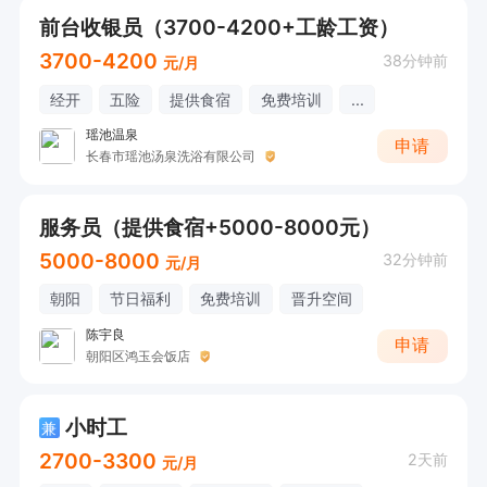
前台收银员（3700-4200+工龄工资）
3700-4200
38分钟前
元/月
经开
五险
提供食宿
免费培训
...
瑶池温泉
申请
长春市瑶池汤泉洗浴有限公司
服务员（提供食宿+5000-8000元）
5000-8000
32分钟前
元/月
朝阳
节日福利
免费培训
晋升空间
陈宇良
申请
朝阳区鸿玉会饭店
小时工
兼
2700-3300
2天前
元/月