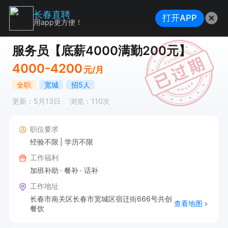
长春直聘
打开APP
用app更方便！
服务员【底薪4000满勤200元】
4000-4200
元/月
全职
宽城
招5人
更新：5月13日
浏览：110次
职位要求
经验不限
学历不限
工作福利
加班补助
餐补
话补
工作地址
长春市南关区长春市宽城区宿迁街666号共创
查看地图
餐饮