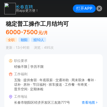
长春直聘
打开APP
用app更方便！
稳定普工操作工月结均可
6000-7500
元/月
全职
朝阳
招10人
更新：13小时前
浏览：495次
职位要求
经验不限
学历不限
工作福利
五险
提供食宿
年底双薪
交通补助
周末双休
餐补
话补
房补
节日福利
班车接送
工作餐
年终奖
晋升空间
定期体检
工作地址
长春市朝阳区经济开发区三友路777号
查看地图