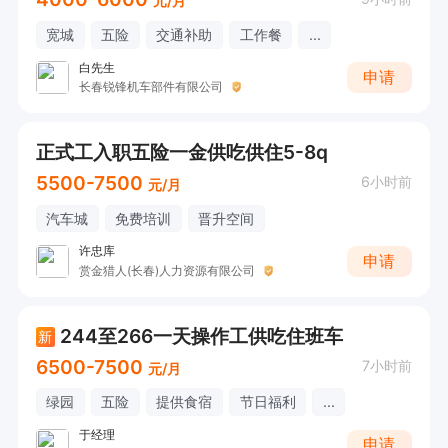
元/月
宽城
五险
交通补助
工作餐
...
白先生
申请
长春锐锋机车部件有限公司
正式工入职五险一金供吃供住5-8q
5500-7500
6小时前
元/月
汽车城
免费培训
晋升空间
许忠库
申请
赏金猎人(长春)人力资源有限公司
244至266一天操作工供吃住班车
新
6500-7500
7小时前
元/月
绿园
五险
提供食宿
节日福利
...
于经理
申请