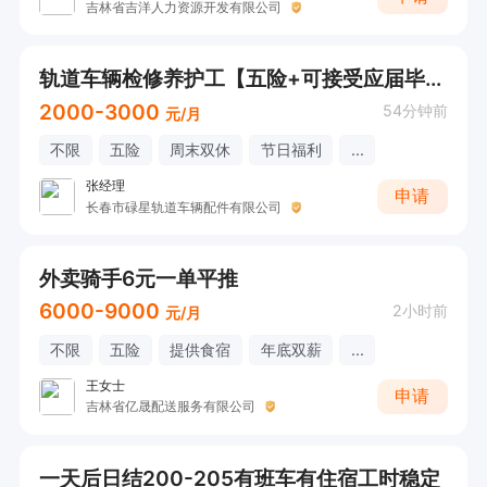
吉林省吉洋人力资源开发有限公司
轨道车辆检修养护工【五险+可接受应届毕业生+周末双休】储备岗
2000-3000
54分钟前
元/月
不限
五险
周末双休
节日福利
...
张经理
申请
长春市碌星轨道车辆配件有限公司
外卖骑手6元一单平推
6000-9000
2小时前
元/月
不限
五险
提供食宿
年底双薪
...
王女士
申请
吉林省亿晟配送服务有限公司
一天后日结200-205有班车有住宿工时稳定