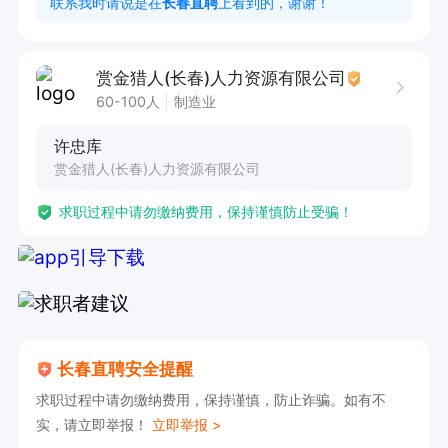
联系我时请说是在
长春直聘
上看到的，谢谢！
☑注:不满4天无工资‼提前‬一个月打离职申请‼违约
离扣职‬除3天工资‼

赏金猎人(长春)人力资源有限公司
👣工作地点:朝阳区-松柏路化孵‬基地三期
60-100人
制造业
许忠库
赏金猎人(长春)人力资源有限公司
求职过程中请勿缴纳费用，保持谨慎防止受骗！
长春直聘安全提醒
求职过程中请勿缴纳费用，保持谨慎，防止诈骗。如有不
实，请立即举报！
立即举报 >