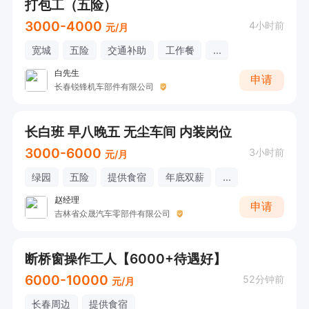
打包工（五险）
3000-4000
4小时前
元/月
宽城
五险
交通补助
工作餐
...
白先生
申请
长春锐锋机车部件有限公司
长白班 早八晚五 无尘车间 内装岗位
3000-6000
3小时前
元/月
绿园
五险
提供食宿
年底双薪
...
赵经理
申请
吉林省众晟汽车零部件有限公司
断桥窗操作工人【6000+待遇好】
6000-10000
52分钟前
元/月
长春周边
提供食宿