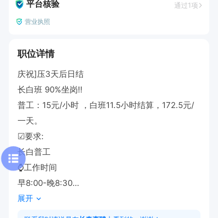
平台核验
通过1项
营业执照
职位详情
庆祝]压3天后日结

长白班 90%坐岗‼

普工：15元/小时 ，白班11.5小时‬结算，172.5元/
一天。

☑要求:

长白普工

⌚工作时间

早8:00-晚8:30

展开
住宿押金50元‼

☑入职费用:工作服45元，50元意外险（工资扣）
