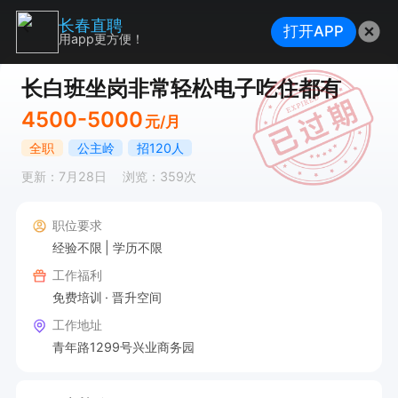
长春直聘
打开APP
用app更方便！
长白班坐岗非常轻松电子吃住都有
4500-5000
元/月
全职
公主岭
招120人
更新：7月28日
浏览：359次
职位要求
经验不限
学历不限
工作福利
免费培训
晋升空间
工作地址
青年路1299号兴业商务园