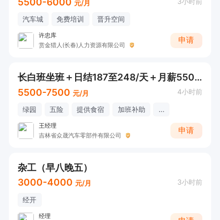
5500-6000
3小时前
元/月
汽车城
免费培训
晋升空间
许忠库
申请
赏金猎人(长春)人力资源有限公司
长白班坐班＋日结187至248/天＋月薪5500加电子厂
5500-7500
4小时前
元/月
绿园
五险
提供食宿
加班补助
...
王经理
申请
吉林省众晟汽车零部件有限公司
杂工（早八晚五）
3000-4000
3小时前
元/月
经开
经理